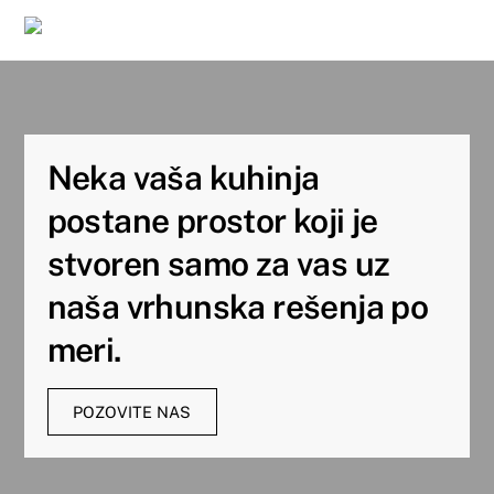
Skip
Men
to
content
Neka vaša kuhinja
postane prostor koji je
stvoren samo za vas uz
naša vrhunska rešenja po
meri.
POZOVITE NAS