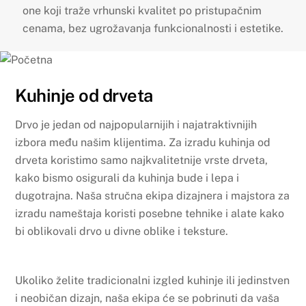
one koji traže vrhunski kvalitet po pristupačnim
cenama, bez ugrožavanja funkcionalnosti i estetike.
Kuhinje od drveta
Drvo je jedan od najpopularnijih i najatraktivnijih
izbora među našim klijentima. Za izradu kuhinja od
drveta koristimo samo najkvalitetnije vrste drveta,
kako bismo osigurali da kuhinja bude i lepa i
dugotrajna. Naša stručna ekipa dizajnera i majstora za
izradu nameštaja koristi posebne tehnike i alate kako
bi oblikovali drvo u divne oblike i teksture.
Ukoliko želite tradicionalni izgled kuhinje ili jedinstven
i neobičan dizajn, naša ekipa će se pobrinuti da vaša