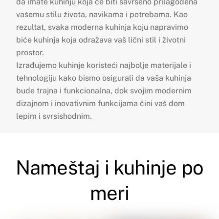
da imate kuhinju koja će biti savršeno prilagođena
vašemu stilu života, navikama i potrebama. Kao
rezultat, svaka moderna kuhinja koju napravimo
biće kuhinja koja odražava vaš lični stil i životni
prostor.
Izrađujemo kuhinje koristeći najbolje materijale i
tehnologiju kako bismo osigurali da vaša kuhinja
bude trajna i funkcionalna, dok svojim modernim
dizajnom i inovativnim funkcijama čini vaš dom
lepim i svrsishodnim.
Nameštaj i kuhinje po
meri