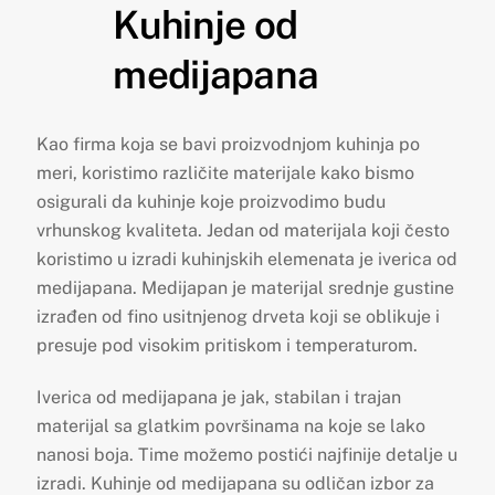
Kuhinje od
medijapana
Kao firma koja se bavi proizvodnjom kuhinja po
meri, koristimo različite materijale kako bismo
osigurali da kuhinje koje proizvodimo budu
vrhunskog kvaliteta. Jedan od materijala koji često
koristimo u izradi kuhinjskih elemenata je iverica od
medijapana. Medijapan je materijal srednje gustine
izrađen od fino usitnjenog drveta koji se oblikuje i
presuje pod visokim pritiskom i temperaturom.
Iverica od medijapana je jak, stabilan i trajan
materijal sa glatkim površinama na koje se lako
nanosi boja. Time možemo postići najfinije detalje u
izradi. Kuhinje od medijapana su odličan izbor za