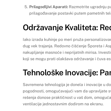
Prilagodljivi Aparati:
Razmotrite ugradnju pa
prilagođavanje postavki putem pametnih tel
Održavanje Kvaliteta: R
Iako izrada kuhinje po meri pruža personalizovan
dug vek trajanja. Redovno čišćenje Šporeta i As
nakupljanje masnoće i neprijatnih mirisa. Invest
koji se mogu prati olakšava održavanje i čuva es
Tehnološke Inovacije: Pam
Savremena tehnologija je donela i inovacije u d
pogodnosti, omogućavajući vam da upravljate s
rešenja donose praktičnost u vaš dom, omoguća
ventilacije jednostavnim dodirom na ekranu.