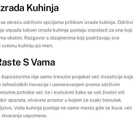
Izrada Kuhinja
se okreću održivim opcijama prilikom izrade kuhinja. Održivi
ranje otpada tokom izrade kuhinje postaju standard za one koji
ma okolini. Razgovor s dizajnerima koji podržavaju ove
 svesnu kuhinju po meri.
 Raste S Vama
Aspiratorima nije samo trenutni projekat već investicija koja
 tehnoloških inovacija i usmeravanjem prema održivim
nutne potrebe već će i evoluirati kako se vaš životni stil
abir aparata, stvarate prostor u kojem će svaki trenutak
ljstvo. Vaša kuhinja postaje ne samo mesto gde se kuva, već
 i stvaranja uspomena.