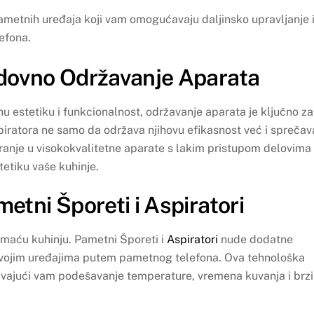
metnih uređaja koji vam omogućavaju daljinsko upravljanje 
efona.
edovno Održavanje Aparata
u estetiku i funkcionalnost, održavanje aparata je ključno za
piratora ne samo da održava njihovu efikasnost već i sprečav
iranje u visokokvalitetne aparate s lakim pristupom delovima
tetiku vaše kuhinje.
etni Šporeti i Aspiratori
omaću kuhinju. Pametni Šporeti i
Aspiratori
nude dodatne
vojim uređajima putem pametnog telefona. Ova tehnološka
vajući vam podešavanje temperature, vremena kuvanja i brz