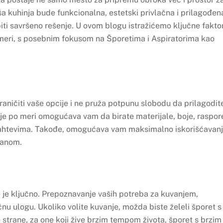
aša kuhinja bude funkcionalna, estetski privlačna i prilagođen
ti savršeno rešenje. U ovom blogu istražićemo ključne fakto
o meri, s posebnim fokusom na Šporetima i Aspiratorima kao
aničiti vaše opcije i ne pruža potpunu slobodu da prilagodit
nje po meri omogućava vam da birate materijale, boje, raspor
zahtevima. Takođe, omogućava vam maksimalno iskorišćavan
ovanom.
e je ključno. Prepoznavanje vaših potreba za kuvanjem,
čnu ulogu. Ukoliko volite kuvanje, možda biste želeli šporet s
 strane, za one koji žive brzim tempom života, šporet s brzim