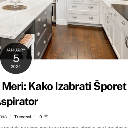
JANUARY
5
2024
Meri: Kako Izabrati Šporet 
spirator
Trendovi
0
ENS
a postaje ne samo mesto za pripremu obroka već i prostor z