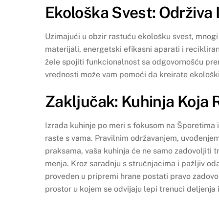
Ekološka Svest: Održiva 
Uzimajući u obzir rastuću ekološku svest, mnogi 
materijali, energetski efikasni aparati i recikli
žele spojiti funkcionalnost sa odgovornošću pre
vrednosti može vam pomoći da kreirate ekološki
Zaključak: Kuhinja Koja
Izrada kuhinje po meri s fokusom na Šporetima i 
raste s vama. Pravilnim održavanjem, uvođenjem
praksama, vaša kuhinja će ne samo zadovoljiti tre
menja. Kroz saradnju s stručnjacima i pažljiv od
proveden u pripremi hrane postati pravo zadovo
prostor u kojem se odvijaju lepi trenuci deljenja