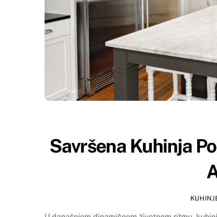
Savršena Kuhinja Po 
A
KUHINJ
U današnjem dinamičnom životnom ritmu, kuhinj