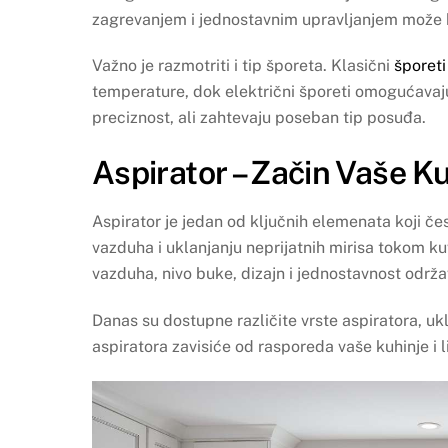
zagrevanjem i jednostavnim upravljanjem može bi
Važno je razmotriti i tip šporeta. Klasični
šporeti
temperature, dok električni šporeti omogućavaju
preciznost, ali zahtevaju poseban tip posuđa.
Aspirator – Začin Vaše K
Aspirator je jedan od ključnih elemenata koji če
vazduha i uklanjanju neprijatnih mirisa tokom kuv
vazduha, nivo buke, dizajn i jednostavnost održa
Danas su dostupne različite vrste aspiratora, uk
aspiratora zavisiće od rasporeda vaše kuhinje i l