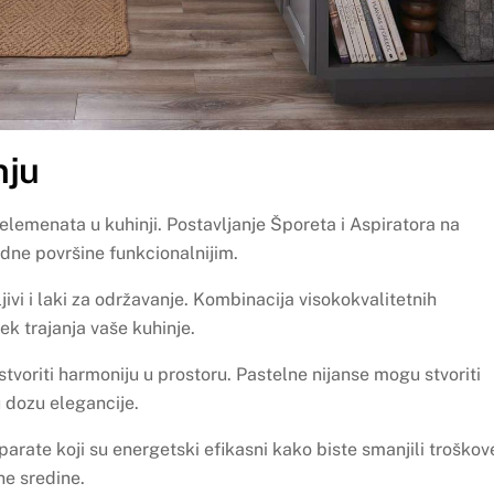
nju
lemenata u kuhinji. Postavljanje Šporeta i Aspiratora na
adne površine funkcionalnijim.
jivi i laki za održavanje. Kombinacija visokokvalitetnih
ek trajanja vaše kuhinje.
tvoriti harmoniju u prostoru. Pastelne nijanse mogu stvoriti
 dozu elegancije.
parate koji su energetski efikasni kako biste smanjili troškov
ne sredine.