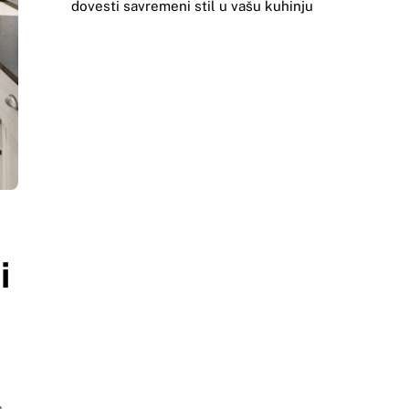
dovesti savremeni stil u vašu kuhinju
i
a