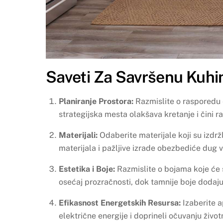
Saveti Za Savršenu Kuhi
Planiranje Prostora:
Razmislite o rasporedu e
strategijska mesta olakšava kretanje i čini r
Materijali:
Odaberite materijale koji su izdržl
materijala i pažljive izrade obezbediće dug v
Estetika i Boje:
Razmislite o bojama koje će s
osećaj prozračnosti, dok tamnije boje dodaju
Efikasnost Energetskih Resursa:
Izaberite a
električne energije i doprineli očuvanju život