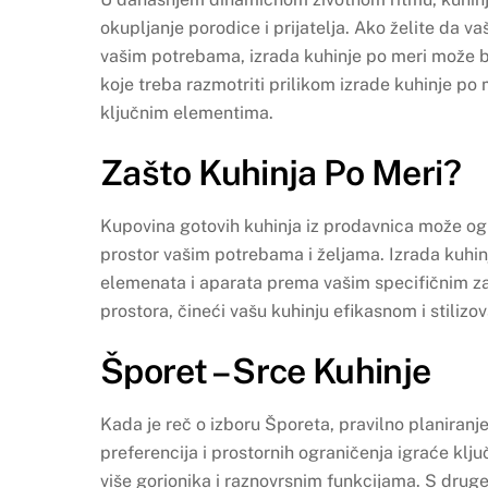
okupljanje porodice i prijatelja. Ako želite da v
vašim potrebama, izrada kuhinje po meri može bi
koje treba razmotriti prilikom izrade kuhinje p
ključnim elementima.
Zašto Kuhinja Po Meri?
Kupovina gotovih kuhinja iz prodavnica može ogr
prostor vašim potrebama i željama. Izrada kuhi
elemenata i aparata prema vašim specifičnim 
prostora, čineći vašu kuhinju efikasnom i stiliz
Šporet – Srce Kuhinje
Kada je reč o izboru Šporeta, pravilno planiranj
preferencija i prostornih ograničenja igraće klju
više gorionika i raznovrsnim funkcijama. S druge