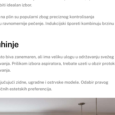
ti idealan izbor.
na plin su popularni zbog preciznog kontrolisanja
 ravnomernije pečenje. Indukcijski šporeti kombinuju brzinu 
uhinje
sto biva zanemaren, ali ima veliku ulogu u održavanju svežeg
anja. Prilikom izbora aspiratora, trebate uzeti u obzir protok
vanja.
ljučujući zidne, ugradne i ostrvske modele. Odabir pravog
ičnih estetskih preferencija.